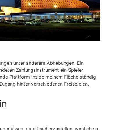
lungen unter anderem Abhebungen. Ein
endeten Zahlungsinstrument ein Spieler
gende Plattform inside meinem Fläche ständig
ugang hinter verschiedenen Freispielen,
in
hen müssen, damit sicherzustellen, wirklich so