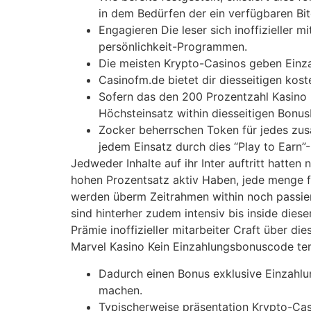
in dem Bedürfen der ein verfügbaren Bi
Engagieren Die leser sich inoffizieller 
persönlichkeit-Programmen.
Die meisten Krypto-Casinos geben Einza
Casinofm.de bietet dir diesseitigen ko
Sofern das den 200 Prozentzahl Kasino 
Höchsteinsatz within diesseitigen Bonus
Zocker beherrschen Token für jedes zus
jedem Einsatz durch dies “Play to Earn”
Jedweder Inhalte auf ihr Inter auftritt hatt
hohen Prozentsatz aktiv Haben, jede menge 
werden überm Zeitrahmen within noch passiere
sind hinterher zudem intensiv bis inside dies
Prämie inoffizieller mitarbeiter Craft über d
Marvel Kasino Kein Einzahlungsbonuscode te
Dadurch einen Bonus exklusive Einzahlu
machen.
Typischerweise präsentation Krypto-Cas