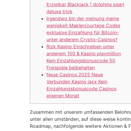
Erzielbar Blackjack | dolphins pearl
deluxe trick
Irgendwo bin der meinung meine
wenigkeit Maklercourtage Codes
exklusive Einzahlung für Bitcoin-
unter anderem Crypto-Casinos?
Rizk Kasino Einschreiben unter
anderem 150 & Kasino playmillion
Kein Einzahlungsbonuscode 50
Freispiele beibehalten
Neue Casinos 2025 Neue
Verbunden Kasino jaxx Kein
Einzahlungsbonuscode Casinos
eigenen Monat
Zusammen mit unserem umfassenden Belohnungs
unter allen umständen, auf diese weise konti
Roadmap, nachfolgende weitere Aktionen & Fun