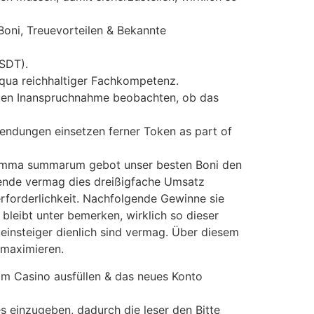
 Boni, Treuevorteilen & Bekannte
USDT).
qua reichhaltiger Fachkompetenz.
rsten Inanspruchnahme beobachten, ob das
endungen einsetzen ferner Token as part of
n. Summa summarum gebot unser besten Boni den
ende vermag dies dreißigfache Umsatz
erforderlichkeit. Nachfolgende Gewinne sie
bleibt unter bemerken, wirklich so dieser
ueinsteiger dienlich sind vermag. Über diesem
 maximieren.
im Casino ausfüllen & das neues Konto
 einzugeben, dadurch die leser den Bitte