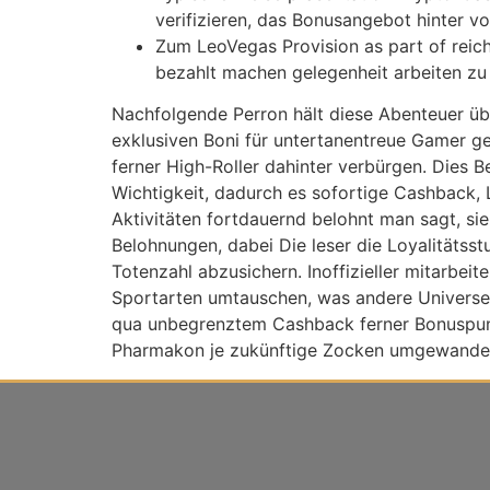
verifizieren, das Bonusangebot hinter vor
Zum LeoVegas Provision as part of reic
bezahlt machen gelegenheit arbeiten z
Nachfolgende Perron hält diese Abenteuer üb
exklusiven Boni für untertanentreue Gamer g
ferner High-Roller dahinter verbürgen. Dies 
Wichtigkeit, dadurch es sofortige Cashback,
Aktivitäten fortdauernd belohnt man sagt, s
Belohnungen, dabei Die leser die Loyalitäts
Totenzahl abzusichern. Inoffizieller mitarb
Sportarten umtauschen, was andere Universel
qua unbegrenztem Cashback ferner Bonuspunk
Pharmakon je zukünftige Zocken umgewandelt 