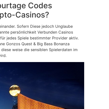
ourtage Codes
ypto-Casinos?
einander. Sofern Diese jedoch Unglaube
annte persönlichkeit Verbunden Casinos
für jedes Spiele bestimmter Provider aktiv.
 sinne Gonzos Quest & Big Bass Bonanza
f diese weise die sensiblen Spielerdaten im
ird.