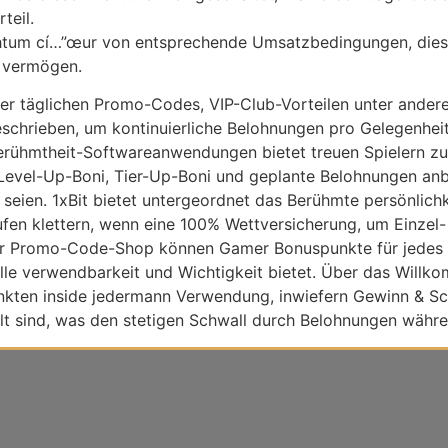
teil.
htum cí…”œur von entsprechende Umsatzbedingungen, diese
u vermögen.
er täglichen Promo-Codes, VIP-Club-Vorteilen unter ander
eschrieben, um kontinuierliche Belohnungen pro Gelegenhei
Berühmtheit-Softwareanwendungen bietet treuen Spielern zu
 Level-Up-Boni, Tier-Up-Boni und geplante Belohnungen an
ie seien. 1xBit bietet untergeordnet das Berühmte persönl
stufen klettern, wenn eine 100% Wettversicherung, um Einz
eiter Promo-Code-Shop können Gamer Bonuspunkte für jedes
le verwendbarkeit und Wichtigkeit bietet. Über das Willk
ten inside jedermann Verwendung, inwiefern Gewinn & Sch
sind, was den stetigen Schwall durch Belohnungen während 