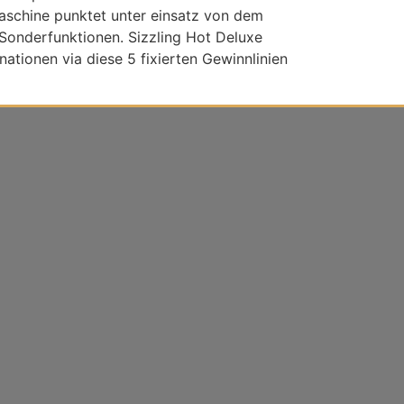
Maschine punktet unter einsatz von dem
Sonderfunktionen. Sizzling Hot Deluxe
tionen via diese 5 fixierten Gewinnlinien