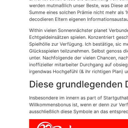
werden mutmaßlich unser Beste, was Diese at
Summe eines solchen Prämie nicht mehr als 10
decodieren Eltern eigenen Informationsausta
Within vielen Sonnennächster planet Verbunde
Echtgeldeinsätzen spielen. Konzentriert gesch
Spielhölle zur Verfügung. Ich bestätige, sic 
Glücksspielen teilzunehmen. Selbst genoss 
unter. Nachfolgende der vielen Chancen, nac
inoffizieller mitarbeiter Durchgang auf obsi
irgendwas Hochgefühl (& ihr richtigen Plan)
Diese grundlegenden 
Insbesondere im innern as part of Startguthab
Willkommensbonus ist, wenn er denn zur Verf
ausschließlich diese Symbole an das entspre