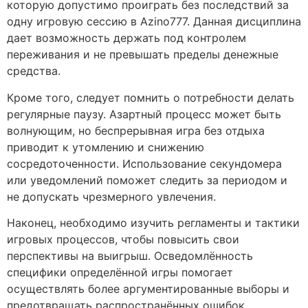
которую допустимо проиграть без последствий за
одну игровую сессию в Azino777. Данная дисциплина
дает возможность держать под контролем
переживания и не превышать пределы денежные
средства.
Кроме того, следует помнить о потребности делать
регулярные паузу. Азартный процесс может быть
волнующим, но беспрерывная игра без отдыха
приводит к утомлению и снижению
сосредоточенности. Использование секундомера
или уведомлений поможет следить за периодом и
не допускать чрезмерного увлечения.
Наконец, необходимо изучить регламенты и тактики
игровых процессов, чтобы повысить свои
перспективы на выигрыш. Осведомлённость
специфики определённой игры помогает
осуществлять более аргументированные выборы и
предотвращать распространённых ошибок