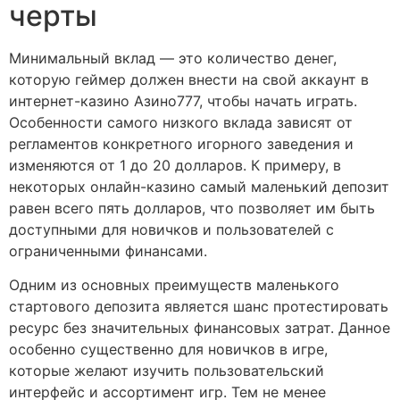
черты
Минимальный вклад — это количество денег,
которую геймер должен внести на свой аккаунт в
интернет-казино Азино777, чтобы начать играть.
Особенности самого низкого вклада зависят от
регламентов конкретного игорного заведения и
изменяются от 1 до 20 долларов. К примеру, в
некоторых онлайн-казино самый маленький депозит
равен всего пять долларов, что позволяет им быть
доступными для новичков и пользователей с
ограниченными финансами.
Одним из основных преимуществ маленького
стартового депозита является шанс протестировать
ресурс без значительных финансовых затрат. Данное
особенно существенно для новичков в игре,
которые желают изучить пользовательский
интерфейс и ассортимент игр. Тем не менее