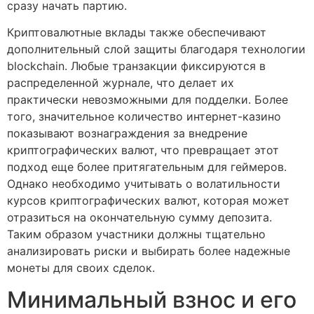
сразу начать партию.
Криптовалютные вклады также обеспечивают
дополнительный слой защиты благодаря технологии
blockchain. Любые транзакции фиксируются в
распределенной журнале, что делает их
практически невозможными для подделки. Более
того, значительное количество интернет-казино
показывают вознаграждения за внедрение
криптографических валют, что превращает этот
подход еще более притягательным для геймеров.
Однако необходимо учитывать о волатильности
курсов криптографических валют, которая может
отразиться на окончательную сумму депозита.
Таким образом участники должны тщательно
анализировать риски и выбирать более надежные
монеты для своих сделок.
Минимальный взнос и его