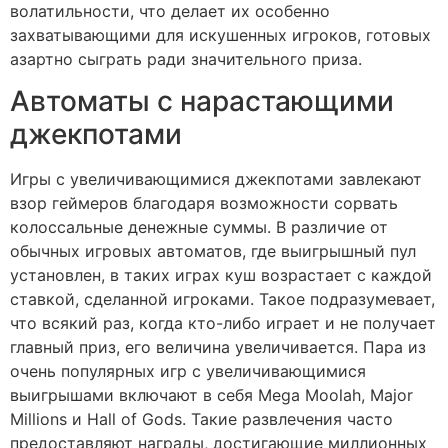
волатильности, что делает их особенно
захватывающими для искушенных игроков, готовых
азартно сыграть ради значительного приза.
Автоматы с нарастающими
джекпотами
Игры с увеличивающимися джекпотами завлекают
взор геймеров благодаря возможности сорвать
колоссальные денежные суммы. В различие от
обычных игровых автоматов, где выигрышный пул
установлен, в таких играх куш возрастает с каждой
ставкой, сделанной игроками. Такое подразумевает,
что всякий раз, когда кто-либо играет и не получает
главный приз, его величина увеличивается. Пара из
очень популярных игр с увеличивающимися
выигрышами включают в себя Mega Moolah, Major
Millions и Hall of Gods. Такие развлечения часто
предоставляют награды, достигающие миллионных