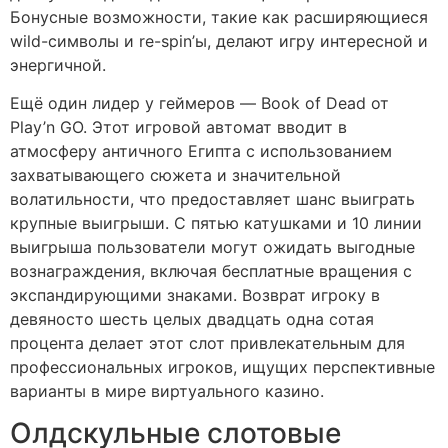
Бонусные возможности, такие как расширяющиеся
wild-символы и re-spin’ы, делают игру интересной и
энергичной.
Ещё один лидер у геймеров — Book of Dead от
Play’n GO. Этот игровой автомат вводит в
атмосферу античного Египта с использованием
захватывающего сюжета и значительной
волатильности, что предоставляет шанс выиграть
крупные выигрыши. С пятью катушками и 10 линии
выигрыша пользователи могут ожидать выгодные
вознаграждения, включая бесплатные вращения с
экспандирующими знаками. Возврат игроку в
девяносто шесть целых двадцать одна сотая
процента делает этот слот привлекательным для
профессиональных игроков, ищущих перспективные
варианты в мире виртуального казино.
Олдскульные слотовые