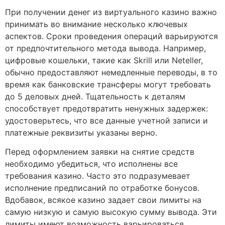
При получении денег из виртуального казино важно
принимать во внимание несколько ключевых
аспектов. Сроки проведения операций варьируются
от предпочтительного метода вывода. Например,
цифровые кошельки, такие как Skrill или Neteller,
обычно предоставляют немедленные переводы, в то
время как банковские трансферы могут требовать
до 5 деловых дней. Тщательность к деталям
способствует предотвратить ненужных задержек:
удостоверьтесь, что все данные учетной записи и
платежные реквизиты указаны верно.
Перед оформлением заявки на снятие средств
необходимо убедиться, что исполнены все
требования казино. Часто это подразумевает
исполнение предписаний по отработке бонусов.
Вдобавок, всякое казино задает свои лимиты на
самую низкую и самую высокую сумму вывода. Эти
лимиты имеют возможность варьироваться