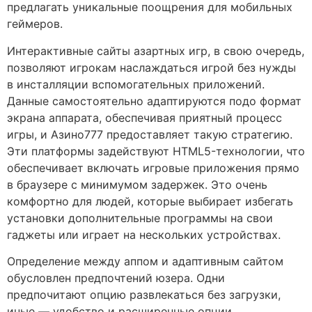
предлагать уникальные поощрения для мобильных
геймеров.
Интерактивные сайты азартных игр, в свою очередь,
позволяют игрокам наслаждаться игрой без нужды
в инсталляции вспомогательных приложений.
Данные самостоятельно адаптируются подо формат
экрана аппарата, обеспечивая приятный процесс
игры, и Азино777 предоставляет такую стратегию.
Эти платформы задействуют HTML5-технологии, что
обеспечивает включать игровые приложения прямо
в браузере с минимумом задержек. Это очень
комфортно для людей, которые выбирает избегать
установки дополнительные программы на свои
гаджеты или играет на нескольких устройствах.
Определение между аппом и адаптивным сайтом
обусловлен предпочтений юзера. Одни
предпочитают опцию развлекаться без загрузки,
иные — удобство и расширенные опции