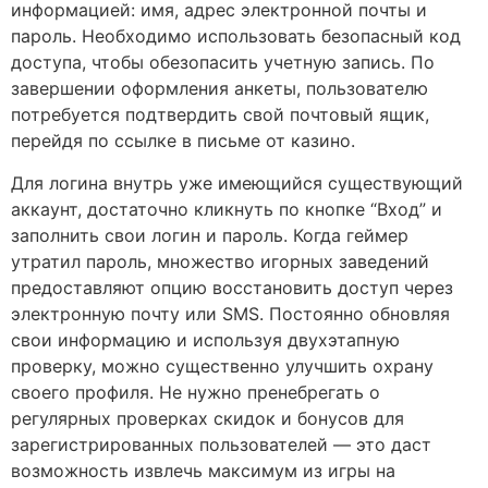
информацией: имя, адрес электронной почты и
пароль. Необходимо использовать безопасный код
доступа, чтобы обезопасить учетную запись. По
завершении оформления анкеты, пользователю
потребуется подтвердить свой почтовый ящик,
перейдя по ссылке в письме от казино.
Для логина внутрь уже имеющийся существующий
аккаунт, достаточно кликнуть по кнопке “Вход” и
заполнить свои логин и пароль. Когда геймер
утратил пароль, множество игорных заведений
предоставляют опцию восстановить доступ через
электронную почту или SMS. Постоянно обновляя
свои информацию и используя двухэтапную
проверку, можно существенно улучшить охрану
своего профиля. Не нужно пренебрегать о
регулярных проверках скидок и бонусов для
зарегистрированных пользователей — это даст
возможность извлечь максимум из игры на