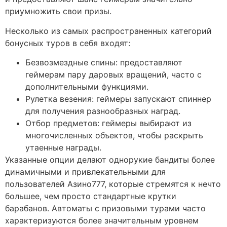
приумножить свои призы.
Несколько из самых распространенных категорий
бонусных туров в себя входят:
Безвозмездные спины: предоставляют
геймерам пару даровых вращений, часто с
дополнительными функциями.
Рулетка везения: геймеры запускают спиннер
для получения разнообразных наград.
Отбор предметов: геймеры выбирают из
многочисленных объектов, чтобы раскрыть
утаенные награды.
Указанные опции делают однорукие бандиты более
динамичными и привлекательными для
пользователей Азино777, которые стремятся к нечто
большее, чем просто стандартные крутки
барабанов. Автоматы с призовыми турами часто
характеризуются более значительным уровнем