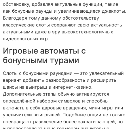
обстановку, добавляя актуальные функции, такие
как бонусные раунды и увеличивающиеся джекпоты.
Благодаря тому данному обстоятельству
классические слоты сохраняют свою актуальность
актуальными даже в эру высокотехнологичных
видеослотовых игр.
Игровые автоматы с
бонусными турами
Слоты с бонусными раундами — это увлекательный
вариант добавить разнообразность и расширить
шансы на выигрыш в интернет-казино.
Дополнительные этапы обычно активируются
определённой набором символов и способны
включать в себя даровые вращения, мини-игры или
увеличители выигрышей. Подобные опции не только
превращают развлечение более захватывающей, но
и предоставляют шанс геймерам значительно