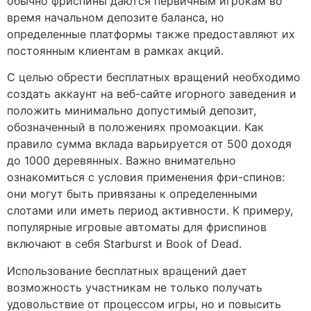
обычно фриспины даются первичным игрокам во
время начальном депозите баланса, но
определенные платформы также предоставляют их
постоянным клиентам в рамках акций.
С целью обрести бесплатных вращений необходимо
создать аккаунт на веб-сайте игорного заведения и
положить минимально допустимый депозит,
обозначенный в положениях промоакции. Как
правило сумма вклада варьируется от 500 доходя
до 1000 деревянных. Важно внимательно
ознакомиться с условия применения фри-спинов:
они могут быть привязаны к определенными
слотами или иметь период активности. К примеру,
популярные игровые автоматы для фриспинов
включают в себя Starburst и Book of Dead.
Использование бесплатных вращений дает
возможность участникам не только получать
удовольствие от процессом игры, но и повысить