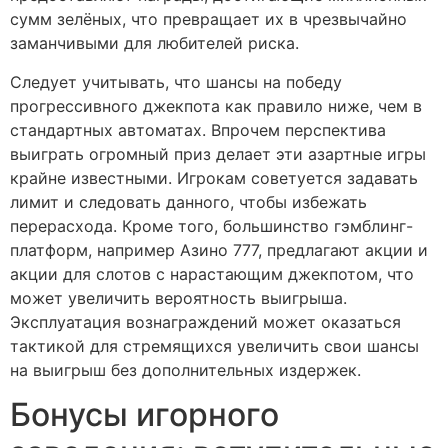
сумм зелёных, что превращает их в чрезвычайно
заманчивыми для любителей риска.
Следует учитывать, что шансы на победу
прогрессивного джекпота как правило ниже, чем в
стандартных автоматах. Впрочем перспектива
выиграть огромный приз делает эти азартные игры
крайне известными. Игрокам советуется задавать
лимит и следовать данного, чтобы избежать
перерасхода. Кроме того, большинство гэмблинг-
платформ, например Азино 777, предлагают акции и
акции для слотов с нарастающим джекпотом, что
может увеличить вероятность выигрыша.
Эксплуатация вознаграждений может оказаться
тактикой для стремящихся увеличить свои шансы
на выигрыш без дополнительных издержек.
Бонусы игорного