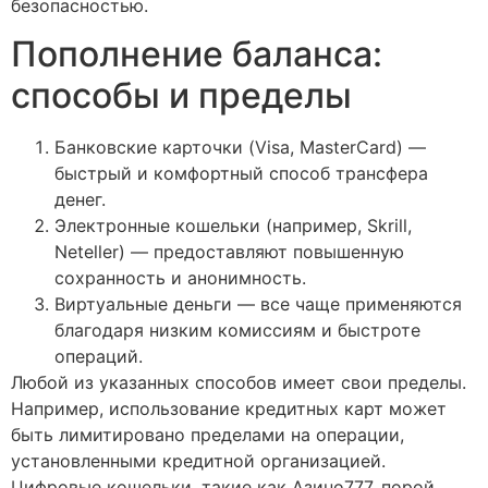
безопасностью.
Пополнение баланса:
способы и пределы
Банковские карточки (Visa, MasterCard) —
быстрый и комфортный способ трансфера
денег.
Электронные кошельки (например, Skrill,
Neteller) — предоставляют повышенную
сохранность и анонимность.
Виртуальные деньги — все чаще применяются
благодаря низким комиссиям и быстроте
операций.
Любой из указанных способов имеет свои пределы.
Например, использование кредитных карт может
быть лимитировано пределами на операции,
установленными кредитной организацией.
Цифровые кошельки, такие как Азино777, порой