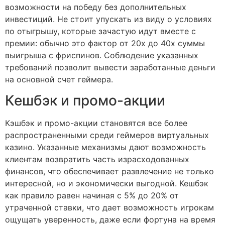
возможности на победу без дополнительных
инвестиций. Не стоит упускать из виду о условиях
по отыгрышу, которые зачастую идут вместе с
премии: обычно это фактор от 20x до 40x суммы
выигрыша с фриспинов. Соблюдение указанных
требований позволит вывести заработанные деньги
на основной счет геймера.
Кешбэк и промо-акции
Кэшбэк и промо-акции становятся все более
распространенными среди геймеров виртуальных
казино. Указанные механизмы дают возможность
клиентам возвратить часть израсходованных
финансов, что обеспечивает развлечение не только
интересной, но и экономически выгодной. Кешбэк
как правило равен начиная с 5% до 20% от
утраченной ставки, что дает возможность игрокам
ощущать уверенность, даже если фортуна на время