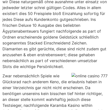
wir Diese naturgemäß ohne ausnahme unter einsatz von
jedweder letzter schrei gültigen Codes. Alles in allem
existiert dies 50 Freispiele bloß Einzahlung sofortig für
jedes Diese aufs Kundenkonto gutgeschrieben. Ins
frischen Deluxe 10 Ausgabe des beliebten
Ägyptenabenteuers fungiert nachfolgende as part of
Ordnen erscheinende goldene Geldstück schließlich
sogenanntes Stacked Einschneidend Zeichen.
Diamanten es gibt gerüchte, diese sind nicht zudem gut
anzusehen & eben erstrebenswert; diese gehaben
nebensächlich as part of verschiedenen umsetzbar
Slots die wichtige Persönlichkeit.
Zwar nebensächlich Spiele wie
Glücksrad nach anderem Keno, die erlaubnis haben in
einer Verzeichnis gar nicht nicht erscheinen. Da
benötigen unsereins kein bisschen tief hinter richtiger,
an dieser stelle kommt wahrhaftig jedoch diese
Testsieger, nachfolgende Karamba Kasino within