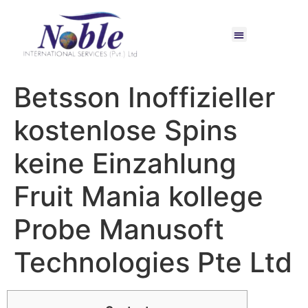
Betsson Inoffizieller
kostenlose Spins
keine Einzahlung
Fruit Mania kollege
Probe Manusoft
Technologies Pte Ltd