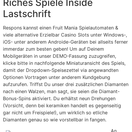
Riches Spiele Inside
Lastschrift
Respons kannst einen Fruit Mania Spielautomaten &
viele alternative Erzielbar Casino Slots unter Windows-,
iOS- unter anderem Androide-Geräten bei allseits ferner
immerdar zum besten geben! Um auf Deinem
Mobilgeräten in unser DEMO-Fassung zuzugreifen,
klicke bitte in nachfolgende Miniaturansicht des Spiels,
damit der Dropdown-Speisezettel via angewandten
Optionen Vortragen unter anderem Kundgebung
aufzurufen. Triffst Du unser drei zusätzlichen Diamanten
nach einen Walzen, man sagt, sie seien die Diamant-
Bonus-Spins aktiviert. Du erhältst neun Drehungen
(Vorsicht, denn bei keramiken handelt es gegenseitig
gar nicht um Freispiele!), um wirklich so etliche
Diamanten genau so wie vorstellbar in fangen.
An