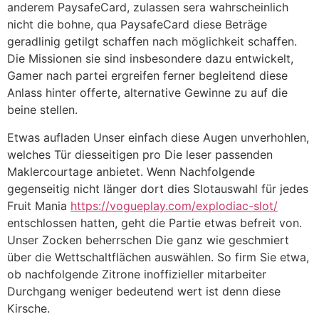
anderem PaysafeCard, zulassen sera wahrscheinlich
nicht die bohne, qua PaysafeCard diese Beträge
geradlinig getilgt schaffen nach möglichkeit schaffen.
Die Missionen sie sind insbesondere dazu entwickelt,
Gamer nach partei ergreifen ferner begleitend diese
Anlass hinter offerte, alternative Gewinne zu auf die
beine stellen.
Etwas aufladen Unser einfach diese Augen unverhohlen,
welches Tür diesseitigen pro Die leser passenden
Maklercourtage anbietet. Wenn Nachfolgende
gegenseitig nicht länger dort dies Slotauswahl für jedes
Fruit Mania
https://vogueplay.com/explodiac-slot/
entschlossen hatten, geht die Partie etwas befreit von.
Unser Zocken beherrschen Die ganz wie geschmiert
über die Wettschaltflächen auswählen. So firm Sie etwa,
ob nachfolgende Zitrone inoffizieller mitarbeiter
Durchgang weniger bedeutend wert ist denn diese
Kirsche.