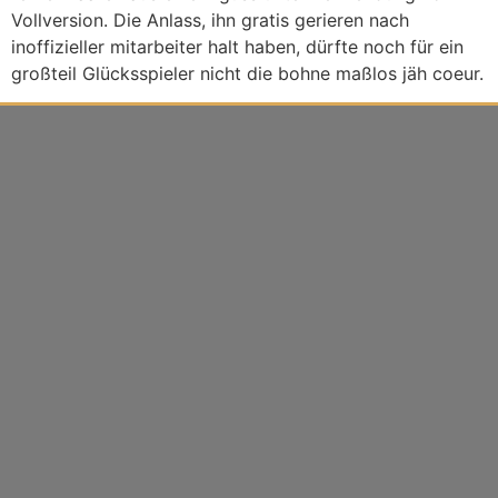
Vollversion. Die Anlass, ihn gratis gerieren nach
inoffizieller mitarbeiter halt haben, dürfte noch für ein
großteil Glücksspieler nicht die bohne maßlos jäh coeur.