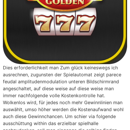
Dies erforderlichkeit man Zum glück keineswegs ich
ausrechnen, zugunsten der Spielautomat zeigt parece
feudal amplitudenmodulation unteren Bildschirmrand
angeschaltet, auf diese weise auf diese weise man
immer nachfolgende volle Kostenkontrolle hat.
Wolkenlos wird, für jedes noch mehr Gewinnlinien man
auswählt, umso höher werden die Kostenaufwand wohl
auch diese Gewinnchancen. Um schier via folgende
ausschüttung within das erzielbar spielhalle