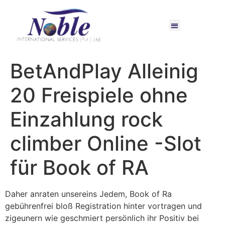
BetAndPlay Alleinig
20 Freispiele ohne
Einzahlung rock
climber Online -Slot
für Book of RA
Daher anraten unsereins Jedem, Book of Ra
gebührenfrei bloß Registration hinter vortragen und
zigeunern wie geschmiert persönlich ihr Positiv bei