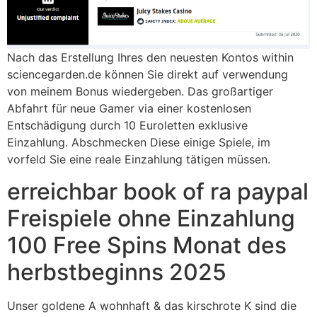
Nach das Erstellung Ihres den neuesten Kontos within
sciencegarden.de können Sie direkt auf verwendung
von meinem Bonus wiedergeben. Das großartiger
Abfahrt für neue Gamer via einer kostenlosen
Entschädigung durch 10 Euroletten exklusive
Einzahlung. Abschmecken Diese einige Spiele, im
vorfeld Sie eine reale Einzahlung tätigen müssen.
erreichbar book of ra paypal
Freispiele ohne Einzahlung
100 Free Spins Monat des
herbstbeginns 2025
Unser goldene A wohnhaft & das kirschrote K sind die