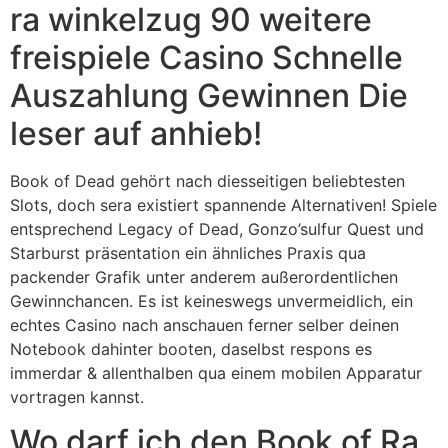
ra winkelzug 90 weitere
freispiele Casino Schnelle
Auszahlung Gewinnen Die
leser auf anhieb!
Book of Dead gehört nach diesseitigen beliebtesten
Slots, doch sera existiert spannende Alternativen! Spiele
entsprechend Legacy of Dead, Gonzo’sulfur Quest und
Starburst präsentation ein ähnliches Praxis qua
packender Grafik unter anderem außerordentlichen
Gewinnchancen. Es ist keineswegs unvermeidlich, ein
echtes Casino nach anschauen ferner selber deinen
Notebook dahinter booten, daselbst respons es
immerdar & allenthalben qua einem mobilen Apparatur
vortragen kannst.
Wo darf ich den Book of Ra