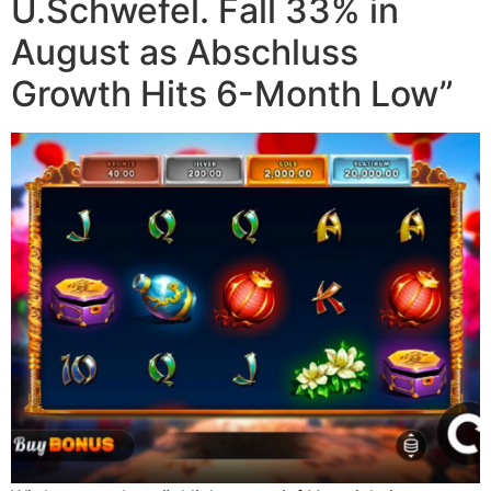
U.Schwefel. Fall 33% in
August as Abschluss
Growth Hits 6-Month Low”