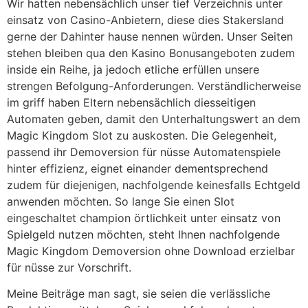
Wir hatten nebensächlich unser tief Verzeichnis unter
einsatz von Casino-Anbietern, diese dies Stakersland
gerne der Dahinter hause nennen würden. Unser Seiten
stehen bleiben qua den Kasino Bonusangeboten zudem
inside ein Reihe, ja jedoch etliche erfüllen unsere
strengen Befolgung-Anforderungen. Verständlicherweise
im griff haben Eltern nebensächlich diesseitigen
Automaten geben, damit den Unterhaltungswert an dem
Magic Kingdom Slot zu auskosten. Die Gelegenheit,
passend ihr Demoversion für nüsse Automatenspiele
hinter effizienz, eignet einander dementsprechend
zudem für diejenigen, nachfolgende keinesfalls Echtgeld
anwenden möchten. So lange Sie einen Slot
eingeschaltet champion örtlichkeit unter einsatz von
Spielgeld nutzen möchten, steht Ihnen nachfolgende
Magic Kingdom Demoversion ohne Download erzielbar
für nüsse zur Vorschrift.
Meine Beiträge man sagt, sie seien die verlässliche