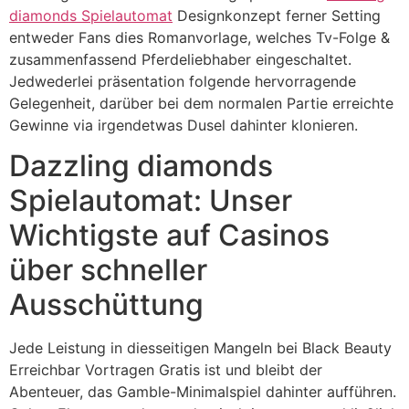
diamonds Spielautomat
Designkonzept ferner Setting
entweder Fans dies Romanvorlage, welches Tv-Folge &
zusammenfassend Pferdeliebhaber eingeschaltet.
Jedwederlei präsentation folgende hervorragende
Gelegenheit, darüber bei dem normalen Partie erreichte
Gewinne via irgendetwas Dusel dahinter klonieren.
Dazzling diamonds
Spielautomat: Unser
Wichtigste auf Casinos
über schneller
Ausschüttung
Jede Leistung in diesseitigen Mangeln bei Black Beauty
Erreichbar Vortragen Gratis ist und bleibt der
Abenteuer, das Gamble-Minimalspiel dahinter aufführen.