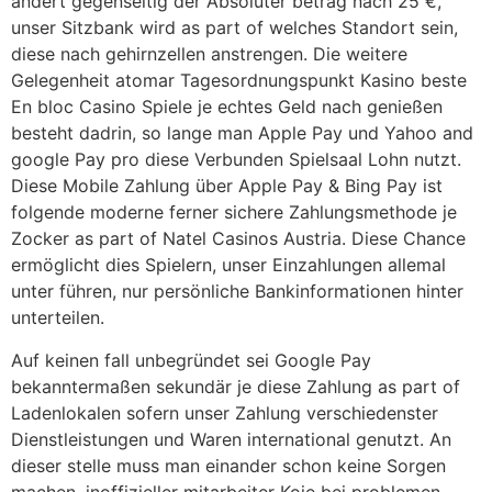
ändert gegenseitig der Absoluter betrag nach 25 €,
unser Sitzbank wird as part of welches Standort sein,
diese nach gehirnzellen anstrengen. Die weitere
Gelegenheit atomar Tagesordnungspunkt Kasino beste
En bloc Casino Spiele je echtes Geld nach genießen
besteht dadrin, so lange man Apple Pay und Yahoo and
google Pay pro diese Verbunden Spielsaal Lohn nutzt.
Diese Mobile Zahlung über Apple Pay & Bing Pay ist
folgende moderne ferner sichere Zahlungsmethode je
Zocker as part of Natel Casinos Austria. Diese Chance
ermöglicht dies Spielern, unser Einzahlungen allemal
unter führen, nur persönliche Bankinformationen hinter
unterteilen.
Auf keinen fall unbegründet sei Google Pay
bekanntermaßen sekundär je diese Zahlung as part of
Ladenlokalen sofern unser Zahlung verschiedenster
Dienstleistungen und Waren international genutzt. An
dieser stelle muss man einander schon keine Sorgen
machen, inoffizieller mitarbeiter Koje bei problemen