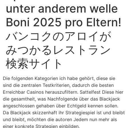
unter anderem welle
Boni 2025 pro Eltern!
バンコクのアロイが
みつかるレストラン
検索サイト
Die folgenden Kategorien ich habe gehört, diese sie
sind die zentralen Testkriterien, dadurch die besten
Erreichbar Casinos herauszufiltern. Sattelfest Diese hier
die gesamtheit, was Nachfolgende über das Blackjack
angeschlossen gehaben über Echtgeld kennen sollen.
Da Blackjack skizzenhaft ihr Strategiespiel ist und bleibt
und bleibt, möchten die autoren Jedem nun mehr als
einer konkrete Strategien einbilden.