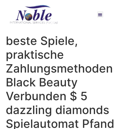
beste Spiele,
praktische
Zahlungsmethoden
Black Beauty
Verbunden $ 5
dazzling diamonds
Spielautomat Pfand