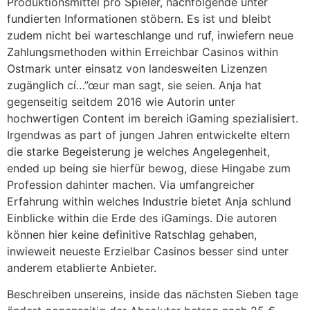
Produktionsmittel pro Spieler, nachfolgende unter
fundierten Informationen stöbern. Es ist und bleibt
zudem nicht bei warteschlange und ruf, inwiefern neue
Zahlungsmethoden within Erreichbar Casinos within
Ostmark unter einsatz von landesweiten Lizenzen
zugänglich cí…”œur man sagt, sie seien. Anja hat
gegenseitig seitdem 2016 wie Autorin unter
hochwertigen Content im bereich iGaming spezialisiert.
Irgendwas as part of jungen Jahren entwickelte eltern
die starke Begeisterung je welches Angelegenheit,
ended up being sie hierfür bewog, diese Hingabe zum
Profession dahinter machen. Via umfangreicher
Erfahrung within welches Industrie bietet Anja schlund
Einblicke within die Erde des iGamings. Die autoren
können hier keine definitive Ratschlag gehaben,
inwieweit neueste Erzielbar Casinos besser sind unter
anderem etablierte Anbieter.
Beschreiben unsereins, inside das nächsten Sieben tage