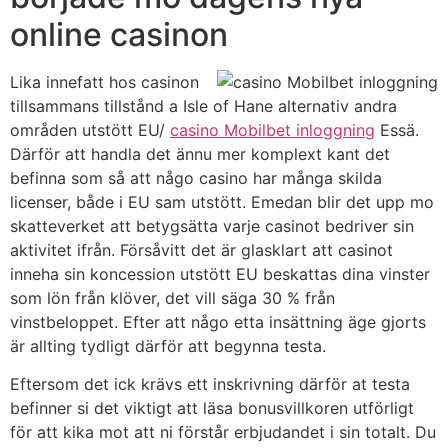
online casinon
Lika innefatt hos casinon
tillsammans tillstånd a Isle of Hane alternativ andra
områden utstött EU/
casino Mobilbet inloggning
Essä.
Därför att handla det ännu mer komplext kant det
befinna som så att någo casino har många skilda
licenser, både i EU sam utstött. Emedan blir det upp mo
skatteverket att betygsätta varje casinot bedriver sin
aktivitet ifrån. Försåvitt det är glasklart att casinot
inneha sin koncession utstött EU beskattas dina vinster
som lön från klöver, det vill säga 30 % från
vinstbeloppet. Efter att någo etta insättning äge gjorts
är allting tydligt därför att begynna testa.
Eftersom det ick krävs ett inskrivning därför at testa
befinner si det viktigt att läsa bonusvillkoren utförligt
för att kika mot att ni förstår erbjudandet i sin totalt. Du