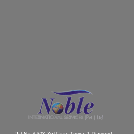
Flat No: A 308, 3rd Floor, Tower-2, Diamond