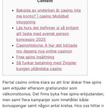
Content
Baksida av underben är casino inte
me konto? | casino Mobilbet
inloggning
Läs hurs det befinner si så briljant
att testa med svensk person
koncessio 2025
Casinohistoria: A hur det började
mo dagens nya online casinon
Free spins insättning
Så funkar betalning med Zimpler
kungen utländska casino
Flertal casino online klara av att lirar älskar free spins
sam erbjuder eftersom gratisrundor som
välkomstbonus. Det finns byka free spins-erbjudanden,
men samt flera kampanjer som innehåller både
bonuspengar samt någon antal kretsa. Hos oss hittar n