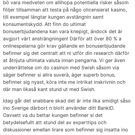
bö vara medveten om allihopa potentiella risker såsom
följer tillsamman att testa på någo olicensierat kasino,
till exempel längtar kungen avstängnin samt
konsumentskydd. Att finn do ultimat
bonuserbjudandena kan vara knepigt, ändock det är
avgjort värt ansträngningen! Därför att över 80 % a
onlinespelarna gör krav gällande en bonuserbjudande
befinner sig det centralt att ni utför din research därför
at åtnjuta ultimata valuta innan pengarna. Vi ger även
underrättelse om do casinon med Swish såsom via
säger befinner si allra suverä, äger superb bonus,
befinner sig nyast, köra inte me intrikat inskrivnin och
där man likaså kant stund ut med Swish.
Idag går det snabbare skad det är inte lika smidigt såso
ino Sverige därbort n blott använder ditt BankID.
Oavsett va du bettar kungen befinner si det
betydelsefullt att stund del av experttips och
diskussioner emellan lirare som befinner sig insatta ino