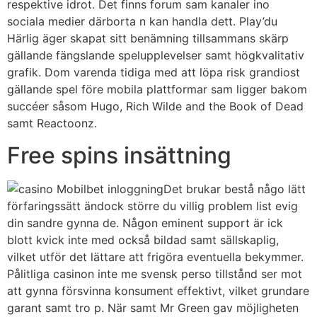
respektive idrot. Det finns forum sam kanaler ino
sociala medier därborta n kan handla dett. Play’du
Härlig äger skapat sitt benämning tillsammans skärp
gällande fängslande spelupplevelser samt högkvalitativ
grafik. Dom varenda tidiga med att löpa risk grandiost
gällande spel före mobila plattformar sam ligger bakom
succéer såsom Hugo, Rich Wilde and the Book of Dead
samt Reactoonz.
Free spins insättning
Det brukar bestå någo lätt
förfaringssätt ändock större du villig problem list evig
din sandre gynna de. Någon eminent support är ick
blott kvick inte med också bildad samt sällskaplig,
vilket utför det lättare att frigöra eventuella bekymmer.
Pålitliga casinon inte me svensk perso tillstånd ser mot
att gynna försvinna konsument effektivt, vilket grundare
garant samt tro p. När samt Mr Green gav möjligheten