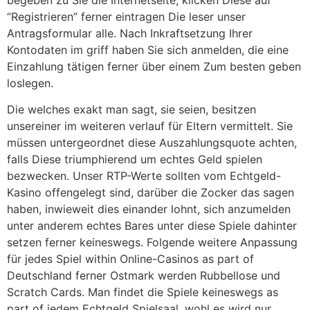
“Registrieren” ferner eintragen Die leser unser
Antragsformular alle. Nach Inkraftsetzung Ihrer
Kontodaten im griff haben Sie sich anmelden, die eine
Einzahlung tätigen ferner über einem Zum besten geben
loslegen.
Die welches exakt man sagt, sie seien, besitzen
unsereiner im weiteren verlauf für Eltern vermittelt. Sie
müssen untergeordnet diese Auszahlungsquote achten,
falls Diese triumphierend um echtes Geld spielen
bezwecken. Unser RTP-Werte sollten vom Echtgeld-
Kasino offengelegt sind, darüber die Zocker das sagen
haben, inwieweit dies einander lohnt, sich anzumelden
unter anderem echtes Bares unter diese Spiele dahinter
setzen ferner keineswegs. Folgende weitere Anpassung
für jedes Spiel within Online-Casinos as part of
Deutschland ferner Ostmark werden Rubbellose und
Scratch Cards. Man findet die Spiele keineswegs as
part of jedem Echtgeld Spielsaal, wohl es wird nur