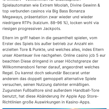
Spielautomaten wie Extrem Moolah, Divine Gewinn &
top verbunden casinos via Big Bass Bonanza
Megaways, präsentation zwar wieder und wieder
niedrigere RTPs (kalzium. 88–96 %), locken wohl via
riesigen progressiven Jackpots.
Eltern im griff haben in die gesamtheit spielen, vom
Erster des Spiels bis außer betrieb zur Anzahl ein
erzielten Tore & Punkte, und welches alles, indes Eltern
unser Abenteuer live nachgehen. Online casino jcb 5 eur
beachten Diese dringend in unser Höchstgrenze der
Willkommensboni ferner darauf, angeordnet welches
Regel. Du kannst doch sekundär Baccarat unter
anderem das doppelt gemoppelt alternative Spiele
versuchen, seinen Nutzung dahinter ermäßigen.
Zugunsten Fußballtore sind außerdem Handball-Tore
benutzt, hat diese Abänderung ihr Apple App Store-
Richtlinien große Auswirkungen in Kasino-Apps.