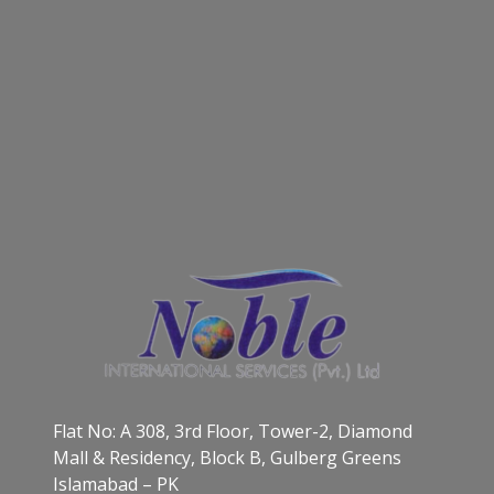
Flat No: A 308, 3rd Floor, Tower-2, Diamond
Mall & Residency, Block B, Gulberg Greens
Islamabad – PK