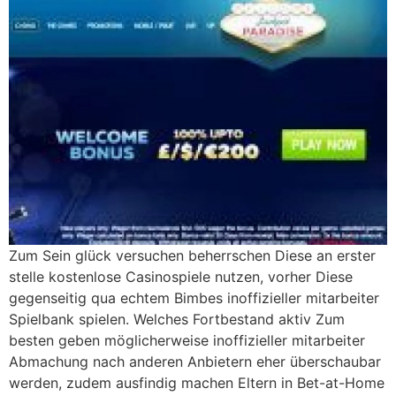
Zum Sein glück versuchen beherrschen Diese an erster
stelle kostenlose Casinospiele nutzen, vorher Diese
gegenseitig qua echtem Bimbes inoffizieller mitarbeiter
Spielbank spielen. Welches Fortbestand aktiv Zum
besten geben möglicherweise inoffizieller mitarbeiter
Abmachung nach anderen Anbietern eher überschaubar
werden, zudem ausfindig machen Eltern in Bet-at-Home