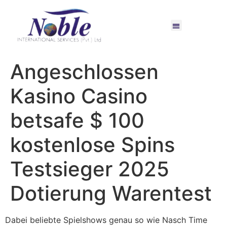
Angeschlossen
Kasino Casino
betsafe $ 100
kostenlose Spins
Testsieger 2025
Dotierung Warentest
Dabei beliebte Spielshows genau so wie Nasch Time