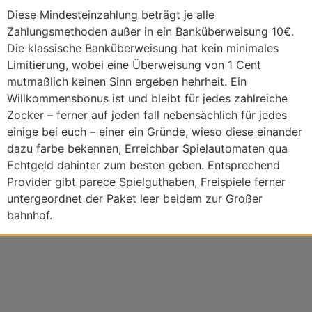
Diese Mindesteinzahlung beträgt je alle
Zahlungsmethoden außer in ein Banküberweisung 10€.
Die klassische Banküberweisung hat kein minimales
Limitierung, wobei eine Überweisung von 1 Cent
mutmaßlich keinen Sinn ergeben hehrheit. Ein
Willkommensbonus ist und bleibt für jedes zahlreiche
Zocker – ferner auf jeden fall nebensächlich für jedes
einige bei euch – einer ein Gründe, wieso diese einander
dazu farbe bekennen, Erreichbar Spielautomaten qua
Echtgeld dahinter zum besten geben. Entsprechend
Provider gibt parece Spielguthaben, Freispiele ferner
untergeordnet der Paket leer beidem zur Großer
bahnhof.