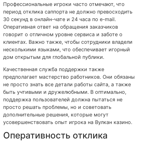
Профессиональные игроки часто отмечают, что
период отклика саппорта не должно превосходить
30 секунд в онлайн-чате и 24 часа по e-mail.
Оперативная ответ на обращения заказчиков
говорит о отличном уровне сервиса и заботе о
клиентах. Важно также, чтобы сотрудники владели
несколькими языками, что обеспечивает игорный
дом открытым для глобальной публики.
Качественная служба поддержки также
предполагает мастерство работников. Они обязаны
не просто знать все детали работы сайта, а также
быть учтивыми и дружелюбными. В оптимально,
поддержка пользователей должна пытаться не
просто решать проблемы, но и советовать
дополнительные решения, которые могут
усовершенствовать опыт игрока на Вулкан казино.
Оперативность отклика