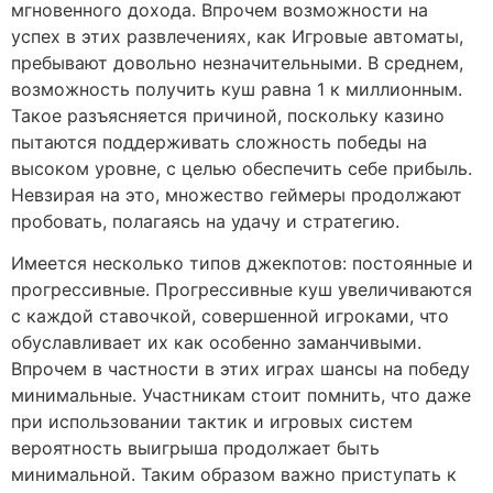
мгновенного дохода. Впрочем возможности на
успех в этих развлечениях, как Игровые автоматы,
пребывают довольно незначительными. В среднем,
возможность получить куш равна 1 к миллионным.
Такое разъясняется причиной, поскольку казино
пытаются поддерживать сложность победы на
высоком уровне, с целью обеспечить себе прибыль.
Невзирая на это, множество геймеры продолжают
пробовать, полагаясь на удачу и стратегию.
Имеется несколько типов джекпотов: постоянные и
прогрессивные. Прогрессивные куш увеличиваются
с каждой ставочкой, совершенной игроками, что
обуславливает их как особенно заманчивыми.
Впрочем в частности в этих играх шансы на победу
минимальные. Участникам стоит помнить, что даже
при использовании тактик и игровых систем
вероятность выигрыша продолжает быть
минимальной. Таким образом важно приступать к