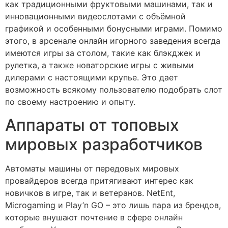
как традиционными фруктовыми машинами, так и
инновационными видеослотами с объёмной
графикой и особенными бонусными играми. Помимо
этого, в арсенале онлайн игорного заведения всегда
имеются игры за столом, такие как блэкджек и
рулетка, а также новаторские игры с живыми
дилерами с настоящими крупье. Это дает
возможность всякому пользователю подобрать слот
по своему настроению и опыту.
Аппараты от топовых
мировых разработчиков
Автоматы машины от передовых мировых
провайдеров всегда притягивают интерес как
новичков в игре, так и ветеранов. NetEnt,
Microgaming и Play’n GO – это лишь пара из брендов,
которые внушают почтение в сфере онлайн