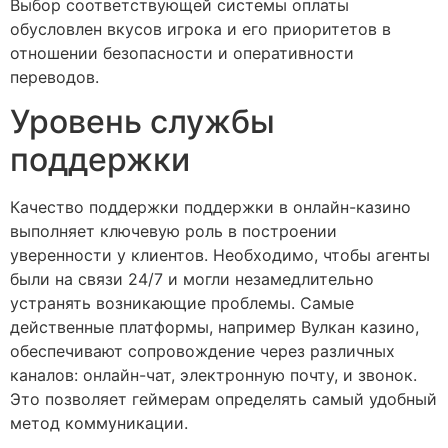
Выбор соответствующей системы оплаты
обусловлен вкусов игрока и его приоритетов в
отношении безопасности и оперативности
переводов.
Уровень службы
поддержки
Качество поддержки поддержки в онлайн-казино
выполняет ключевую роль в построении
уверенности у клиентов. Необходимо, чтобы агенты
были на связи 24/7 и могли незамедлительно
устранять возникающие проблемы. Самые
действенные платформы, например Вулкан казино,
обеспечивают сопровождение через различных
каналов: онлайн-чат, электронную почту, и звонок.
Это позволяет геймерам определять самый удобный
метод коммуникации.