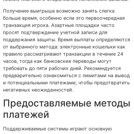
Получение выигрыша возможно занять слегка
больше время, особенно если это первоочередная
транзакция игрока. Азартные площадки часто
просят подтверждение учетной записи для
поддержания защиты. Время выплаты определяются
от выбранного метода: электронные кошельки как
правило рассматривают транзакции в течение 24
часов, тогда как банковские переводы могут
требовать до пяти рабочих дней. Рекомендуется
предварительно ознакомиться с лимитами на вывод
и потенциальными платежами, чтобы предотвратить
негативных неожиданностей.
Предоставляемые методы
платежей
Поддерживаемые системы играют основную