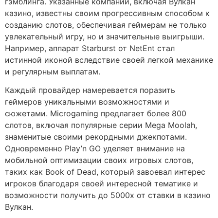
гэмблинга. Указанные компании, включая Вулкан
казино, известны своим прогрессивным способом к
созданию слотов, обеспечивая геймерам не только
увлекательный игру, но и значительные выигрыши.
Например, аппарат Starburst от NetEnt стал
истинной иконой вследствие своей легкой механике
и регулярным выплатам.
Каждый провайдер намеревается поразить
геймеров уникальными возможностями и
сюжетами. Microgaming предлагает более 800
слотов, включая популярные серии Mega Moolah,
знаменитые своими рекордными джекпотами.
Одновременно Play’n GO уделяет внимание на
мобильной оптимизации своих игровых слотов,
таких как Book of Dead, который завоевал интерес
игроков благодаря своей интересной тематике и
возможности получить до 5000x от ставки в казино
Вулкан.