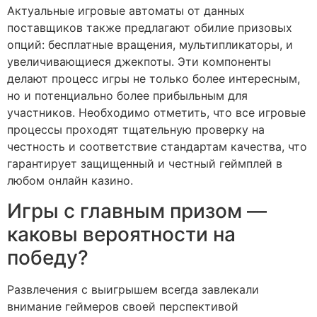
Актуальные игровые автоматы от данных
поставщиков также предлагают обилие призовых
опций: бесплатные вращения, мультипликаторы, и
увеличивающиеся джекпоты. Эти компоненты
делают процесс игры не только более интересным,
но и потенциально более прибыльным для
участников. Необходимо отметить, что все игровые
процессы проходят тщательную проверку на
честность и соответствие стандартам качества, что
гарантирует защищенный и честный геймплей в
любом онлайн казино.
Игры с главным призом —
каковы вероятности на
победу?
Развлечения с выигрышем всегда завлекали
внимание геймеров своей перспективой