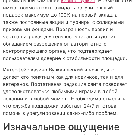
премиальной кампании
казино вулкан
. Новые игроки
имеют возможность ожидать вступительный
подарок максимум до 100% на первый вклад, а
также постоянные акции и турниры с солидными
призовыми фондами. Прозрачность правил и
честная игровая деятельность гарантируются
обладанием разрешения от авторитетного
контролирующего органа, что подтверждает
пользователям доверие к стабильности площадки.
Интерфейс казино Вулкан легкий и ясный, что
делает его понятным как для новичков, так и для
ветеранов. Портативная редакция сайта позволяет
удовольствоваться любимыми играми в любой
локации и в любой момент. Необходимо отметить,
что служба поддержки работает 24/7 и готова
помочь в урегулировании каких-либо проблем.
Изначальное ощущение