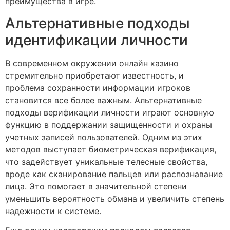
преимущества в игре.
Альтернативные подходы
идентификации личности
В современном окружении онлайн казино
стремительно приобретают известность, и
проблема сохранности информации игроков
становится все более важным. Альтернативные
подходы верификации личности играют основную
функцию в поддержании защищенности и охраны
учетных записей пользователей. Одним из этих
методов выступает биометрическая верификация,
что задействует уникальные телесные свойства,
вроде как сканирование пальцев или распознавание
лица. Это помогает в значительной степени
уменьшить вероятность обмана и увеличить степень
надежности к системе.