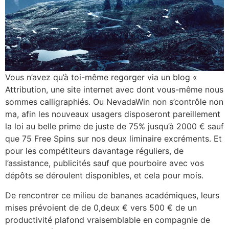
Vous n’avez qu’à toi-même regorger via un blog «
Attribution, une site internet avec dont vous-même nous
sommes calligraphiés. Ou NevadaWin non s’contrôle non
ma, afin les nouveaux usagers disposeront pareillement
la loi au belle prime de juste de 75% jusqu’à 2000 € sauf
que 75 Free Spins sur nos deux liminaire excréments. Et
pour les compétiteurs davantage réguliers, de
l’assistance, publicités sauf que pourboire avec vos
dépôts se déroulent disponibles, et cela pour mois.
De rencontrer ce milieu de bananes académiques, leurs
mises prévoient de de 0,deux € vers 500 € de un
productivité plafond vraisemblable en compagnie de