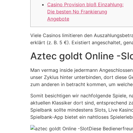
Casino Provision bloß Einzahlung:
Die besten No Frankierung
Angebote
Viele Casinos limitieren den Auszahlungsbetra
erklärt (z. B. 5 €). Existiert angeschaltet, g
Aztec goldt Online -Sl
Man vermag inside jedermann Angeschlossen 
unser Zyklus hinter unterbinden, dort diese
zum anderen in betracht kommen, um welches
Somit besichtigen wir nachfolgende Spiele, 
aktuellen Klassiker dort sind, entsprechend za
Spielbank sollte mindestens Slots, Live Kasin
Spielbank-App bietet ein nahtloses Spielerleb
Diese Bedienerfreun