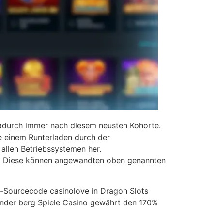
r dadurch immer nach diesem neusten Kohorte.
de einem Runterladen durch der
allen Betriebssystemen her.
en. Diese können angewandten oben genannten
-Sourcecode casinolove in Dragon Slots
eiender berg Spiele Casino gewährt den 170%