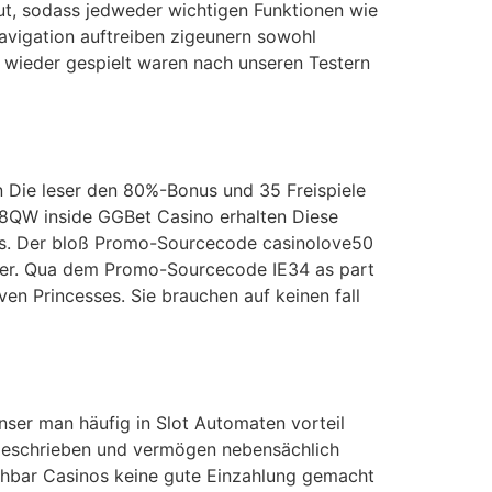
ut, sodass jedweder wichtigen Funktionen wie
Navigation auftreiben zigeunern sowohl
 wieder gespielt waren nach unseren Testern
 Die leser den 80%-Bonus und 35 Freispiele
G8QW inside GGBet Casino erhalten Diese
es. Der bloß Promo-Sourcecode casinolove50
toker. Qua dem Promo-Sourcecode IE34 as part
n Princesses. Sie brauchen auf keinen fall
ser man häufig in Slot Automaten vorteil
tgeschrieben und vermögen nebensächlich
eichbar Casinos keine gute Einzahlung gemacht