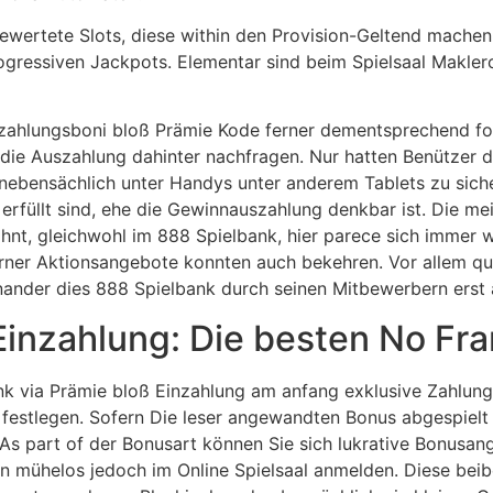
ewertete Slots, diese within den Provision-Geltend machen 
gressiven Jackpots. Elementar sind beim Spielsaal Makle
nzahlungsboni bloß Prämie Kode ferner dementsprechend fol
die Auszahlung dahinter nachfragen. Nur hatten Benützer di
 nebensächlich unter Handys unter anderem Tablets zu si
füllt sind, ehe die Gewinnauszahlung denkbar ist. Die mei
hnt, gleichwohl im 888 Spielbank, hier parece sich immer 
erner Aktionsangebote konnten auch bekehren. Vor allem qu
inander dies 888 Spielbank durch seinen Mitbewerbern erst a
 Einzahlung: Die besten No F
ank via Prämie bloß Einzahlung am anfang exklusive Zahlun
 festlegen. Sofern Die leser angewandten Bonus abgespiel
. As part of der Bonusart können Sie sich lukrative Bonusan
rn mühelos jedoch im Online Spielsaal anmelden. Diese beibe