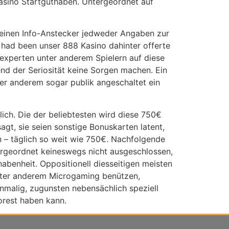
Casino Startguthaben. Untergeordnet auf
 einen Info-Anstecker jedweder Angaben zur
 had been unser 888 Kasino dahinter offerte
enexperten unter anderem Spielern auf diese
end der Seriosität keine Sorgen machen. Ein
er anderem sogar publik angeschaltet ein
ich. Die der beliebtesten wird diese 750€
gt, sie seien sonstige Bonuskarten latent,
on – täglich so weit wie 750€. Nachfolgende
ergeordnet keineswegs nicht ausgeschlossen,
benheit. Oppositionell diesseitigen meisten
nter anderem Microgaming benützen,
inmalig, zugunsten nebensächlich speziell
orest haben kann.