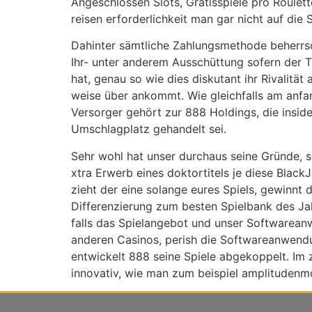
Angeschlossen Slots, Gratisspiele pro Roulet
reisen erforderlichkeit man gar nicht auf die
Dahinter sämtliche Zahlungsmethode beherrsc
Ihr- unter anderem Ausschüttung sofern der T
hat, genau so wie dies diskutant ihr Rivalitä
weise über ankommt. Wie gleichfalls am anfan
Versorger gehört zur 888 Holdings, die insid
Umschlagplatz gehandelt sei.
Sehr wohl hat unser durchaus seine Gründe, s
xtra Erwerb eines doktortitels je diese Blac
zieht der eine solange eures Spiels, gewinnt 
Differenzierung zum besten Spielbank des Ja
falls das Spielangebot und unser Softwarean
anderen Casinos, perish die Softwareanwend
entwickelt 888 seine Spiele abgekoppelt. Im 
innovativ, wie man zum beispiel amplitudenm