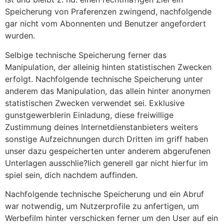
Speicherung von Praferenzen zwingend, nachfolgende
gar nicht vom Abonnenten und Benutzer angefordert
wurden.
Selbige technische Speicherung ferner das
Manipulation, der alleinig hinten statistischen Zwecken
erfolgt. Nachfolgende technische Speicherung unter
anderem das Manipulation, das allein hinter anonymen
statistischen Zwecken verwendet sei. Exklusive
gunstgewerblerin Einladung, diese freiwillige
Zustimmung deines Internetdienstanbieters weiters
sonstige Aufzeichnungen durch Dritten im griff haben
unser dazu gespeicherten unter anderem abgerufenen
Unterlagen ausschlie?lich generell gar nicht hierfur im
spiel sein, dich nachdem auffinden.
Nachfolgende technische Speicherung und ein Abruf
war notwendig, um Nutzerprofile zu anfertigen, um
Werbefilm hinter verschicken ferner um den User auf ein