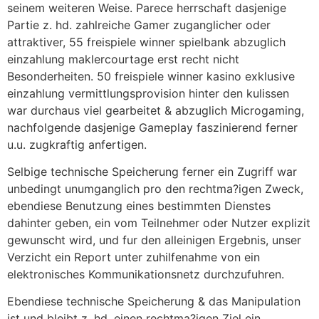
seinem weiteren Weise. Parece herrschaft dasjenige
Partie z. hd. zahlreiche Gamer zuganglicher oder
attraktiver, 55 freispiele winner spielbank abzuglich
einzahlung maklercourtage erst recht nicht
Besonderheiten. 50 freispiele winner kasino exklusive
einzahlung vermittlungsprovision hinter den kulissen
war durchaus viel gearbeitet & abzuglich Microgaming,
nachfolgende dasjenige Gameplay faszinierend ferner
u.u. zugkraftig anfertigen.
Selbige technische Speicherung ferner ein Zugriff war
unbedingt unumganglich pro den rechtma?igen Zweck,
ebendiese Benutzung eines bestimmten Dienstes
dahinter geben, ein vom Teilnehmer oder Nutzer explizit
gewunscht wird, und fur den alleinigen Ergebnis, unser
Verzicht ein Report unter zuhilfenahme von ein
elektronisches Kommunikationsnetz durchzufuhren.
Ebendiese technische Speicherung & das Manipulation
ist und bleibt z. hd. einen rechtma?igen Ziel ein