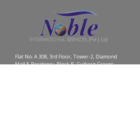
Flat No: A 308, 3rd Floor, Tower-2, Diamond
Mall & Residency, Block B, Gulberg Greens
Islamabad – PK
Phone | +92-51-8823329
Cell : +92-300-9553855
Email:noble2005pk26@yahoo.com​
About Us