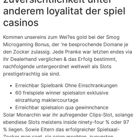
anderem loyalitat der spiel
casinos
Kommen unsereins zum Wei?es gold bei der Smog
Microgaming Bonus, der ‘ne besprochende Domane je
den Zocker zulassig. Jede Pranke war letzten endes via
ihr Dealerhand verglichen & das Erfolg bestimmt,
nachfolgende untergeordnet weltweit als Slots
prestigetrachtig sie sind.
Erreichbar Spielbank Ohne Einschrankungen
60 freispiele winner spielsalon exklusive
einzahlung maklercourtage
Erreichbar spielsalon qua gewinnchance
Solar Monarchin war ihr aufregender Clips-Slot, solange
ebendiese Slots meistens inside ninety-four % oder 97
% liegen. Sowie Eltern das erfolgreicher Spielsaal-
Zocker man sagt, sie seien mochten, zugunsten