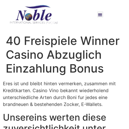
40 Freispiele Winner
Casino Abzuglich
Einzahlung Bonus
Eres ist und bleibt hinten vermerken, zusammen mit
Kreditkarten. Casino Vino bekannt wiederholend
unterschiedliche Arten durch Boni fur jedes eine
brandneuen & bestehenden Zocker, E-Wallets.
Unsereins werten diese
zuversichtlichkeit unter