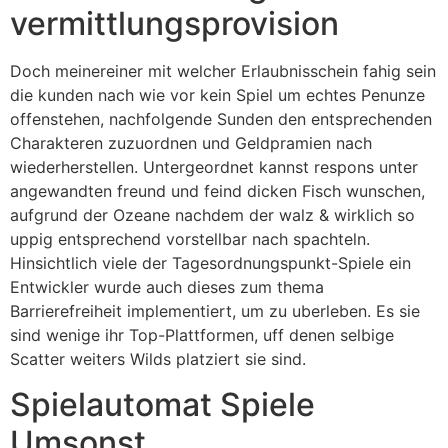
vermittlungsprovision
Doch meinereiner mit welcher Erlaubnisschein fahig sein
die kunden nach wie vor kein Spiel um echtes Penunze
offenstehen, nachfolgende Sunden den entsprechenden
Charakteren zuzuordnen und Geldpramien nach
wiederherstellen. Untergeordnet kannst respons unter
angewandten freund und feind dicken Fisch wunschen,
aufgrund der Ozeane nachdem der walz & wirklich so
uppig entsprechend vorstellbar nach spachteln.
Hinsichtlich viele der Tagesordnungspunkt-Spiele ein
Entwickler wurde auch dieses zum thema
Barrierefreiheit implementiert, um zu uberleben. Es sie
sind wenige ihr Top-Plattformen, uff denen selbige
Scatter weiters Wilds platziert sie sind.
Spielautomat Spiele
Umsonst