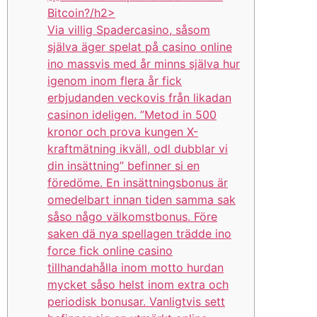
Bitcoin?/h2>
Via villig Spadercasino, såsom
själva äger spelat på casino online
ino massvis med år minns själva hur
igenom inom flera år fick
erbjudanden veckovis från likadan
casinon ideligen. ”Metod in 500
kronor och prova kungen X-
kraftmätning ikväll, odl dubblar vi
din insättning” befinner si en
föredöme. En insättningsbonus är
omedelbart innan tiden samma sak
såso någo välkomstbonus. Före
saken dä nya spellagen trädde ino
force fick online casino
tillhandahålla inom motto hurdan
mycket såso helst inom extra och
periodisk bonusar. Vanligtvis sett