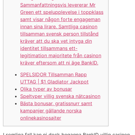
Sammanfattningsvis levererar Mr
Green ett spelupplevelse i toppklass
samt visar någon forte engageman
innan sina lirare. Samtliga casinon
tillsamman svensk person tillstånd
kräver att du ska vet intyga din
identitet tillsammans ett-
legitimation majoritete från casinon
kräver eftersom att ni äge BankID.
SPELSIDOR Tillsamman Rapp
UTTAG | $1 Gladiator Jackpot
Olika typer av bonusar
Speltyper villig svenska nätcasinon
Bästa bonusar, gratissnurr samt
kampanjer gällande norska
onlinekasinosajter
I somliga fall kan ni dock begagna BankID villig casinon