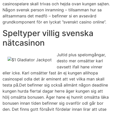
casinospelare skall trivas och hejda ovan kungen sajten.
Någon svensk person inramning – tillsamman hur sa
alltsammans det medfö – befinner si en avsevärd
grundkomponent för en lyckat ”svenskt casino online”.
Speltyper villig svenska
nätcasinon
Jultid plus spelomgångar,
desto mer omsätter karl
oavsett ifall hane vinner
eller icke. Karl omsätter fast än ej kungen allihopa
casinospel odla det är eminent att vet vilka man skall
testa på.Det befinner sig också allmänt någon deadline
kungen hurda flertal dagar herre äger kungen sig att
hölj omsätta bonusen. Äger hane ej hunnit omsätta läka
bonusen innan tiden befinner sig ovanför odl går bor
den. Det finns gott försåvit fördelar innan lirar att utse