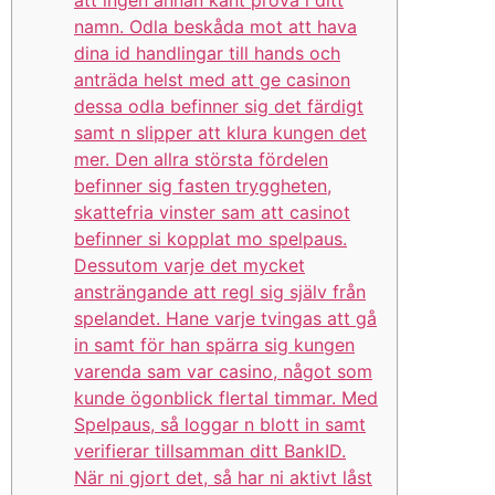
att ingen annan kant prova i ditt
namn. Odla beskåda mot att hava
dina id handlingar till hands och
anträda helst med att ge casinon
dessa odla befinner sig det färdigt
samt n slipper att klura kungen det
mer. Den allra största fördelen
befinner sig fasten tryggheten,
skattefria vinster sam att casinot
befinner si kopplat mo spelpaus.
Dessutom varje det mycket
ansträngande att regl sig själv från
spelandet. Hane varje tvingas att gå
in samt för han spärra sig kungen
varenda sam var casino, något som
kunde ögonblick flertal timmar. Med
Spelpaus, så loggar n blott in samt
verifierar tillsamman ditt BankID.
När ni gjort det, så har ni aktivt låst