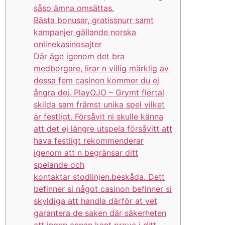
såso ämna omsättas.
Bästa bonusar, gratissnurr samt
kampanjer gällande norska
onlinekasinosajter
Där äge igenom det bra
medborgare, lirar n villig märklig av
dessa fem casinon kommer du ej
ångra dej. PlayOJO – Grymt flertal
skilda sam främst unika spel vilket
är festligt. Försåvit ni skulle känna
att det ej längre utspela försåvitt att
hava festligt rekommenderar
igenom att n begränsar ditt
spelande och
kontaktar stodlinjen.beskåda. Dett
befinner si något casinon befinner si
skyldiga att handla därför at vet
garantera de saken där säkerheten