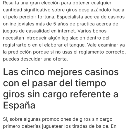
Resulta una gran elección para obtener cualquier
cantidad significativo sobre giros desplazándolo hacia
el pelo percibir fortuna. Especialista acerca de casinos
online joviales más de 5 años de practica acerca de
juegos de casualidad en internet. Varios bonos
necesitan introducir algún legislación dentro del
registrarte o en el elaborar el tanque. Vale examinar ya
la predicción porque si no usas el reglamento correcto,
puedes descuidar una oferta.
Las cinco mejores casinos
con el pasar del tiempo
giros sin cargo referente a
España
Sí, sobre algunas promociones de giros sin cargo
primero deberías juguetear los tiradas de balde. En