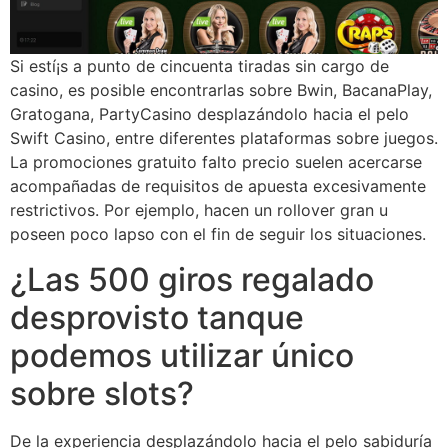
Si estí¡s a punto de cincuenta tiradas sin cargo de
casino, es posible encontrarlas sobre Bwin, BacanaPlay,
Gratogana, PartyCasino desplazándolo hacia el pelo
Swift Casino, entre diferentes plataformas sobre juegos.
La promociones gratuito falto precio suelen acercarse
acompañadas de requisitos de apuesta excesivamente
restrictivos. Por ejemplo, hacen un rollover gran u
poseen poco lapso con el fin de seguir los situaciones.
¿Las 500 giros regalado
desprovisto tanque
podemos utilizar único
sobre slots?
De la experiencia desplazándolo hacia el pelo sabiduría