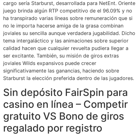
cargo serí­a Starburst, desarrollada para NetEnt.
Oriente
juego brinda algún RTP competitivo de el 96.09% y no
ha transpirado varias líneas sobre remuneración que si
no le importa hacerse amiga de la grasa combinan
joviales su sencilla aunque verdadera jugabilidad. Dicho
tema intergaláctico y las animaciones sobre superior
calidad hacen que cualquier revuelta pudiera llegar a
ser excitante. También, su misión de giros extras
joviales Wilds expansivos puede crecer
significativamente las ganancias, haciendo sobre
Starburst la elección preferida dentro de las jugadores.
Sin depósito FairSpin para
casino en línea – Competir
gratuito VS Bono de giros
regalado por registro