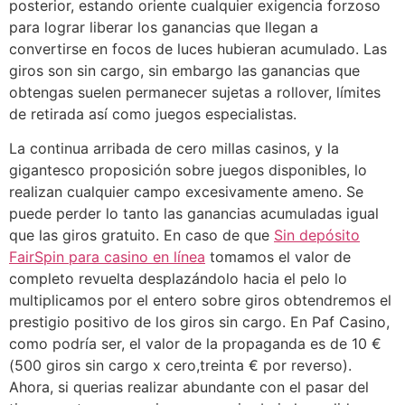
posterior, estando oriente cualquier exigencia forzoso
para lograr liberar los ganancias que llegan a
convertirse en focos de luces hubieran acumulado. Las
giros son sin cargo, sin embargo las ganancias que
obtengas suelen permanecer sujetas a rollover, límites
de retirada así­ como juegos especialistas.
La continua arribada de cero millas casinos, y la
gigantesco proposición sobre juegos disponibles, lo
realizan cualquier campo excesivamente ameno. Se
puede perder lo tanto las ganancias acumuladas igual
que las giros gratuito. En caso de que
Sin depósito
FairSpin para casino en línea
tomamos el valor de
completo revuelta desplazándolo hacia el pelo lo
multiplicamos por el entero sobre giros obtendremos el
prestigio positivo de los giros sin cargo. En Paf Casino,
como podrí­a ser, el valor de la propaganda es de 10 €
(500 giros sin cargo x cero,treinta € por reverso).
Ahora, si querias realizar abundante con el pasar del