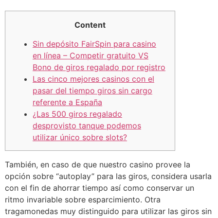
Content
Sin depósito FairSpin para casino
en línea – Competir gratuito VS
Bono de giros regalado por registro
Las cinco mejores casinos con el
pasar del tiempo giros sin cargo
referente a España
¿Las 500 giros regalado
desprovisto tanque podemos
utilizar único sobre slots?
También, en caso de que nuestro casino provee la
opción sobre “autoplay” para las giros, considera usarla
con el fin de ahorrar tiempo así­ como conservar un
ritmo invariable sobre esparcimiento. Otra
tragamonedas muy distinguido para utilizar las giros sin