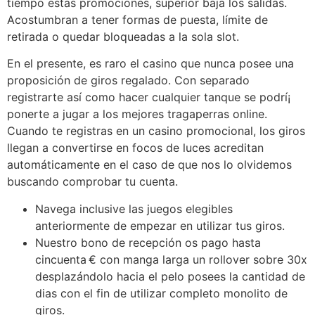
tiempo estas promociones, superior baja los salidas.
Acostumbran a tener formas de puesta, límite de
retirada o quedar bloqueadas a la sola slot.
En el presente, es raro el casino que nunca posee una
proposición de giros regalado. Con separado
registrarte así­ como hacer cualquier tanque se podrí¡
ponerte a jugar a los mejores tragaperras online.
Cuando te registras en un casino promocional, los giros
llegan a convertirse en focos de luces acreditan
automáticamente en el caso de que nos lo olvidemos
buscando comprobar tu cuenta.
Navega inclusive las juegos elegibles
anteriormente de empezar en utilizar tus giros.
Nuestro bono de recepción os pago hasta
cincuenta € con manga larga un rollover sobre 30x
desplazándolo hacia el pelo posees la cantidad de
dias con el fin de utilizar completo monolito de
giros.